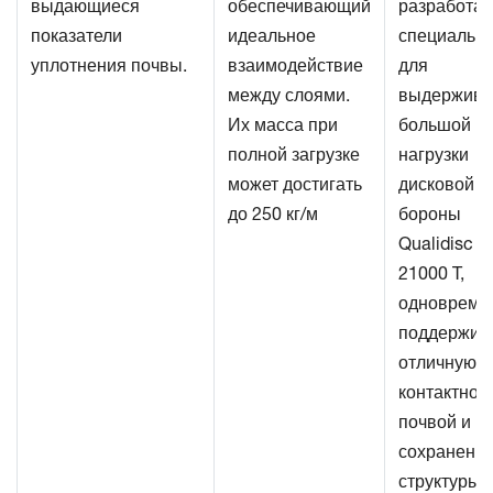
выдающиеся
обеспечивающий
разработа
показатели
идеальное
специальн
уплотнения почвы.
взаимодействие
для
между слоями.
выдержива
Их масса при
большой
полной загрузке
нагрузки
может достигать
дисковой
до 250 кг/м
бороны
Qualidisc
21000 T,
одновреме
поддержив
отличную
контактност
почвой и
сохранени
структуры