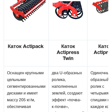
Каток Actipack
Каток
Каток
Actipress
Actipre
Twin
Оснащен крупными
два U-образных
Одиночный
цельными
ролика,
образный
сегментированными
наполненных
ролик с
дисками и имеет
землей, создают
четырьмя
массу 205 кг/м,
эффект «почва-
спицами на
обеспечивая
к-почве»,
каждое кол