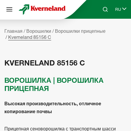
Панель управления cookies
RU
Skip to main content
Search
Select 
Главная
Ворошилки
Ворошилки прицепные
Kverneland 85156 C
KVERNELAND 85156 C
ВОРОШИЛКА | ВОРОШИЛКА
ПРИЦЕПНАЯ
Высокая производительность, отличное
копирование почвы
Прицепная сеноворошилка с транспортным шасси