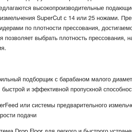
едлагаются высокопроизводительные подающие
измельчения SuperCut с 14 или 25 ножами. Пр
лидерами по плотности прессования, достигаем
торая позволяет выбрать плотность прессования
я.
фильный подборщик с барабаном малого диаме
 быстрой и эффективной пропускной способнос
rFeed или системы предварительного измельче
рости подачи
ема Drop Floor для легкого и быстрого устран