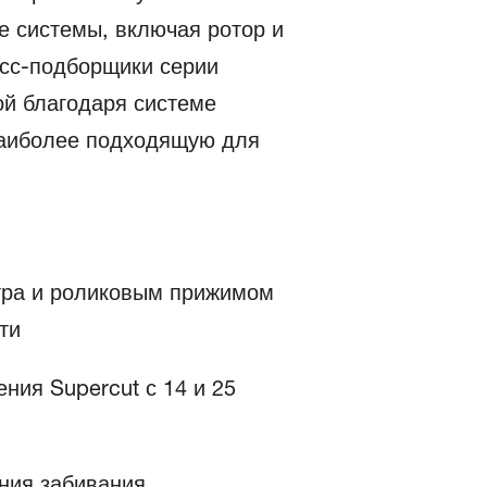
 системы, включая ротор и
есс-подборщики серии
ой благодаря системе
, наиболее подходящую для
тра и роликовым прижимом
ти
ния Supercut с 14 и 25
ения забивания