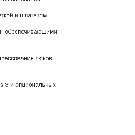
еткой и шпагатом
и, обеспечивающими
прессования тюков,
s 3 и опциональных