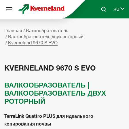
Панель управления cookies
RU
Skip to main content
Search
Select 
Главная
Валкообразователь
Валкообразователь двух роторный
Kverneland 9670 S EVO
KVERNELAND 9670 S EVO
ВАЛКООБРАЗОВАТЕЛЬ |
ВАЛКООБРАЗОВАТЕЛЬ ДВУХ
РОТОРНЫЙ
TerraLink Quattro PLUS для идеального
копирования почвы