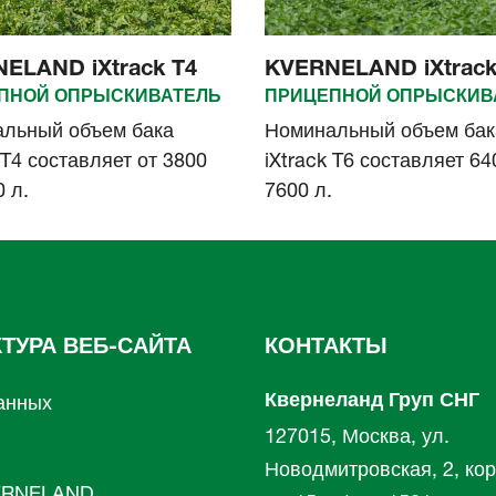
ELAND iXtrack T4
KVERNELAND iXtrack
ПНОЙ ОПРЫСКИВАТЕЛЬ
ПРИЦЕПНОЙ ОПРЫСКИВ
льный объем бака
Номинальный объем бак
 T4 составляет от 3800
iXtrack T6 составляет 64
 л.
7600 л.
КТУРА ВЕБ-САЙТА
КОНТАКТЫ
Квернеланд Груп СНГ
анных
127015, Москва, ул.
л
Новодмитровская, 2, кор
RNELAND