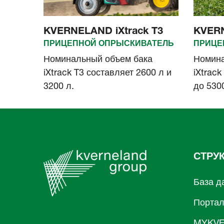
KVERNELAND iXtrack T3
KVERN
ПРИЦЕПНОЙ ОПРЫСКИВАТЕЛЬ
ПРИЦЕ
Номинальный объем бака
Номина
iXtrack T3 составляет 2600 л и
iXtrack
3200 л.
до 5300
СТРУ
База д
Порта
MYKVE