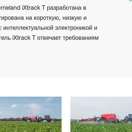
neland iXtrack T разработана в
ирована на короткую, низкую и
с интеллектуальной электроникой и
ель iXtrack T отвечает требованиям
ем сегодня и завтра, благодаря своей
объемам бака и высокотехнологичным