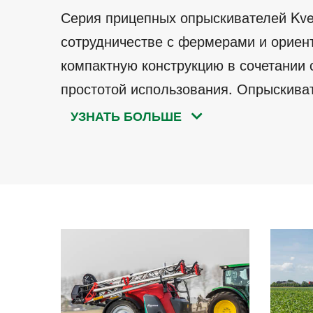
Серия прицепных опрыскивателей Kver
сотрудничестве с фермерами и ориент
компактную конструкцию в сочетании 
простотой использования. Опрыскиват
фермеров, занимающихся опрыскивани
УЗНАТЬ БОЛЬШЕ
компактной конструкции, различным 
функциям.