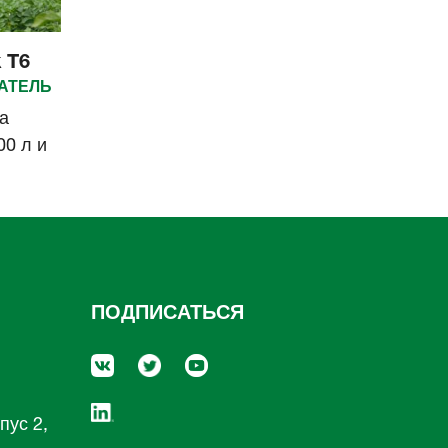
 T6
АТЕЛЬ
а
00 л и
ПОДПИСАТЬСЯ
пус 2,