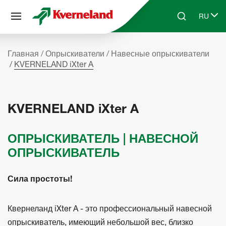
Панель управления cookies
RU
Skip to main content
Search
Select 
Главная
Опрыскиватели
Навесные опрыскиватели
KVERNELAND iXter A
KVERNELAND iXter A
ОПРЫСКИВАТЕЛЬ | НАВЕСНОЙ
ОПРЫСКИВАТЕЛЬ
Сила простоты!
Квернеланд iXter A - это профессиональный навесной
опрыскиватель, имеющий небольшой вес, близко