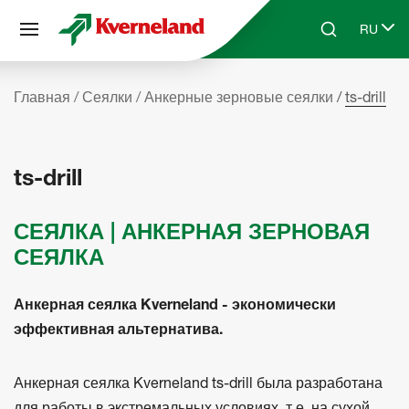
Панель управления cookies
RU
Skip to main content
Search
Select 
Главная
Сеялки
Анкерные зерновые сеялки
ts-drill
ts-drill
СЕЯЛКА | АНКЕРНАЯ ЗЕРНОВАЯ
СЕЯЛКА
Анкерная сеялка Kverneland - экономически
эффективная альтернатива.
Анкерная сеялка Kverneland ts-drill была разработана
для работы в экстремальных условиях, т.е. на сухой,