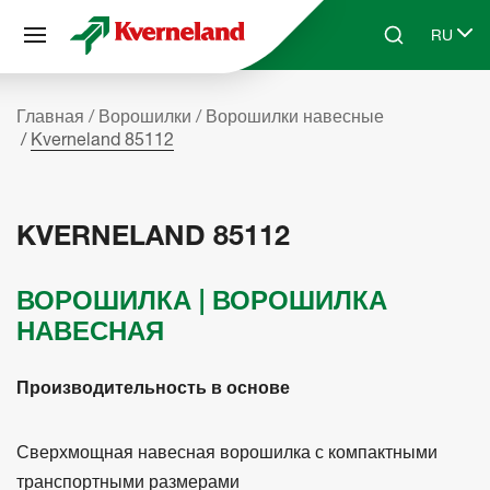
Панель управления cookies
RU
Skip to main content
Search
Select 
Главная
Ворошилки
Ворошилки навесные
Kverneland 85112
KVERNELAND 85112
ВОРОШИЛКА | ВОРОШИЛКА
НАВЕСНАЯ
Производительность в основе
Сверхмощная навесная ворошилка с компактными
транспортными размерами