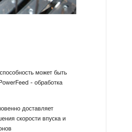
способность может быть
PowerFeed - обработка
новенно доставляет
ения скорости впуска и
онов