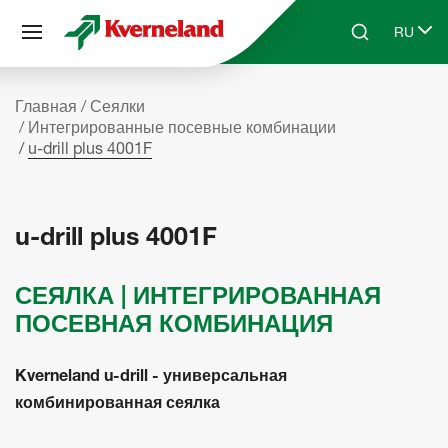
Панель управления cookies
RU
Skip to main content
Search
Select 
Главная
Сеялки
Интегрированные посевные комбинации
u-drill plus 4001F
u-drill plus 4001F
СЕЯЛКА | ИНТЕГРИРОВАННАЯ
ПОСЕВНАЯ КОМБИНАЦИЯ
Kverneland u-drill - универсальная
комбинированная сеялка