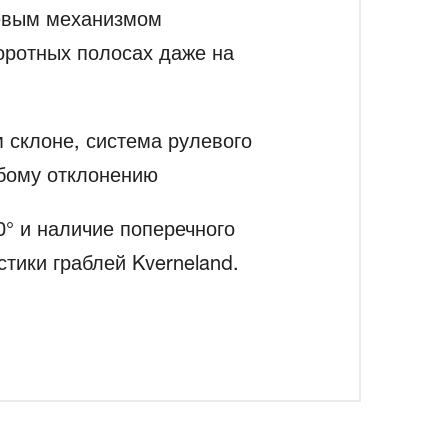
евым механизмом
оротных полосах даже на
 склоне, система рулевого
бому отклонению
° и наличие поперечного
тики граблей Kverneland.