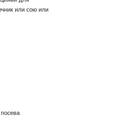
ечник или сою или
 посева