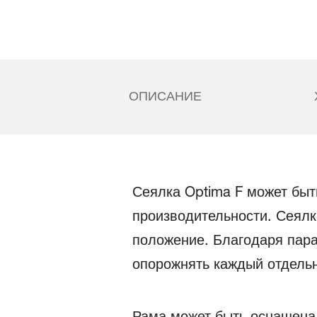
ОПИСАНИЕ
Сеялка Optima F может бы
производительности. Сеялк
положение. Благодаря пар
опорожнять каждый отдельн
Рама может быть оснащена