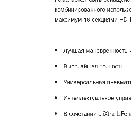
комбинированного использо
максимум 16 секциями HD-II
Лучшая маневренность 
Высочайшая точность
Универсальная пневмати
Интеллектуальное упра
В сочетании с iXtra LiF