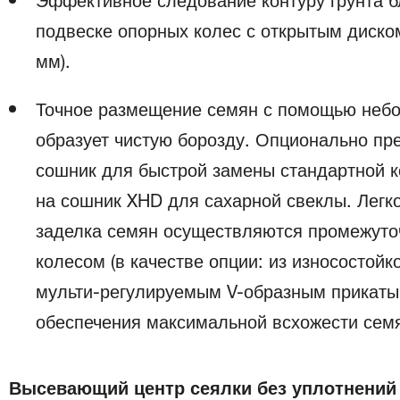
Эффективное следование контуру грунта б
подвеске опорных колес с открытым диско
мм).
Точное размещение семян с помощью небо
образует чистую борозду. Опционально п
сошник для быстрой замены стандартной к
на сошник XHD для сахарной свеклы. Легк
заделка семян осуществляются промежут
колесом (в качестве опции: из износостой
мульти-регулируемым V-образным прикат
обеспечения максимальной всхожести сем
Высевающий центр сеялки без уплотнений 