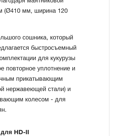
лагодаря маятниковой
м (Ø410 мм, ширина 120
льшого сошника, который
редлагается быстросъемный
омплектации для кукурузы
ое повторное уплотнение и
очным прикатывающим
кой нержавеющей стали) и
ывающим колесом - для
ян.
для HD-II