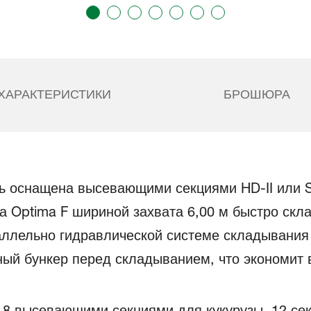
ХАРАКТЕРИСТИКИ
БРОШЮРА
ть оснащена высевающими секциями HD-II или 
а Optima F шириной захвата 6,00 м быстро скл
аллельно гидравлической системе складывания
ый бункер перед складыванием, что экономит 
 8 высевающими секциями для кукурузы, 12 се