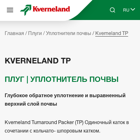
Панель управления cookies
RU
Skip to main content
Search
Select 
Главная
Плуги
Уплотнители почвы
Kverneland TP
KVERNELAND TP
ПЛУГ | УПЛОТНИТЕЛЬ ПОЧВЫ
Глубокое обратное уплотнение и выравненный
верхний слой почвы
Kverneland Turnaround Packer (TP) Одиночный каток в
сочетании с кольчато- шпоровым катком.