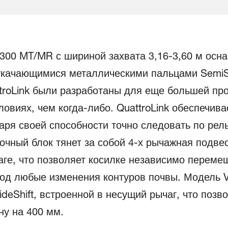
3300 MT/MR с шириной захвата 3,16-3,60 м осн
олукачающимися металлическими пальцами Semi
roLink были разработаны для еще большей про
ловиях, чем когда-либо. QuattroLink обеспечив
аря своей способности точно следовать по рел
очный блок тянет за собой 4-х рычажная подве
е, что позволяет косилке независимо перемещ
од любые изменения контуров почвы. Модель V
deShift, встроенной в несущий рычаг, что поз
ну на 400 мм.