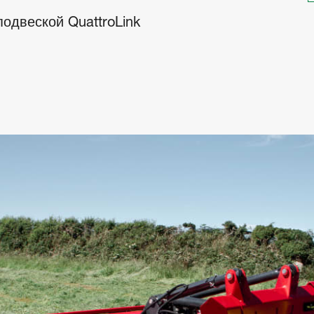
одвеской QuattroLink