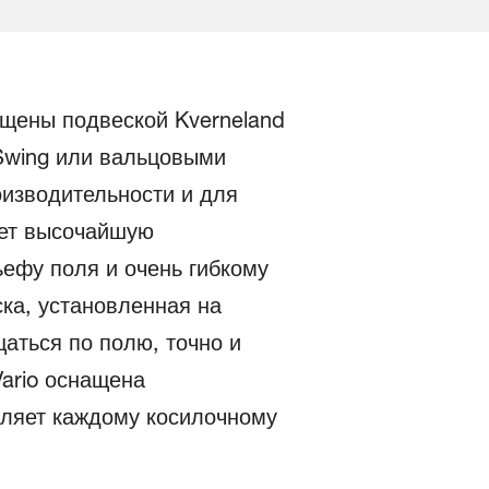
ащены подвеской Kverneland
Swing или вальцовыми
изводительности и для
ает высочайшую
ьефу поля и очень гибкому
ска, установленная на
аться по полю, точно и
ario оснащена
воляет каждому косилочному