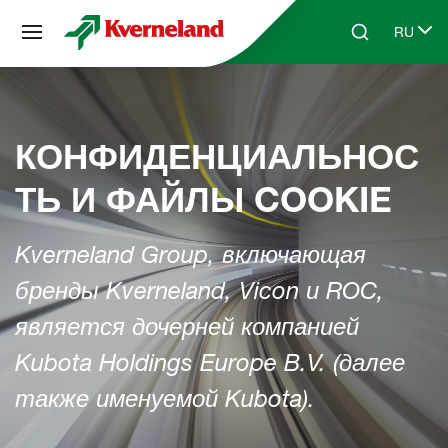
Панель управления cookies
RU
Skip to main content
Search
Select 
КОНФИДЕНЦИАЛЬНОС
ТЬ И ФАЙЛЫ COOKIE
Kverneland Group, включающая
бренды Kverneland, Vicon и ROC,
является дочерней компанией
Kubota Holdings Europe B.V. (далее
также именуемой Kubota).