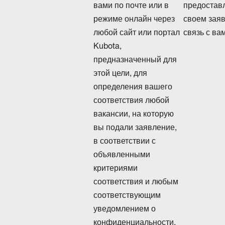
вами по почте или в
предостав
режиме онлайн через
своем зая
любой сайт или портал
связь с ва
Kubota,
предназначенный для
этой цели, для
определения вашего
соответствия любой
вакансии, на которую
вы подали заявление,
в соответствии с
объявленными
критериями
соответствия и любым
соответствующим
уведомлением о
конфиденциальности,