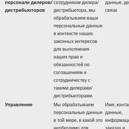
персонале дилеров/
сотрудником дилера/
данные, д
дистрибьюторов
дистрибьютора, мы
связи
обрабатываем ваши
персональные данные
в контексте наших
законных интересов
для выполнения
наших прав и
обязанностей по
соглашениям и
сотрудничеству с
такими дилерами/
дистрибьюторами.
Управление
Мы обрабатываем
Имя, конт
персональные данные
данные,
в той мере, в какой это
информаци
необходимо для
заказах и