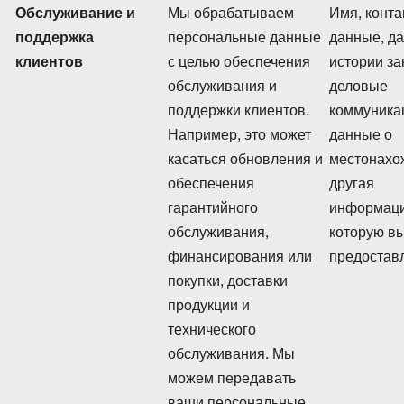
Обслуживание и
Мы обрабатываем
Имя, конт
поддержка
персональные данные
данные, д
клиентов
с целью обеспечения
истории за
обслуживания и
деловые
поддержки клиентов.
коммуника
Например, это может
данные о
касаться обновления и
местонахо
обеспечения
другая
гарантийного
информаци
обслуживания,
которую в
финансирования или
предостав
покупки, доставки
продукции и
технического
обслуживания. Мы
можем передавать
ваши персональные