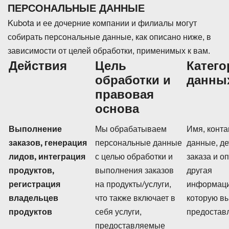
ПЕРСОНАЛЬНЫЕ ДАННЫЕ
Kubota и ее дочерние компании и филиалы могут
собирать персональные данные, как описано ниже, в
зависимости от целей обработки, применимых к вам.
Действия
Цель
Катего
обработки и
данны
правовая
основа
Выполнение
Мы обрабатываем
Имя, конт
заказов, генерация
персональные данные
данные, де
лидов, интеграция
с целью обработки и
заказа и о
продуктов,
выполнения заказов
другая
регистрация
на продукты/услуги,
информаци
владельцев
что также включает в
которую в
продуктов
себя услуги,
предостав
предоставляемые