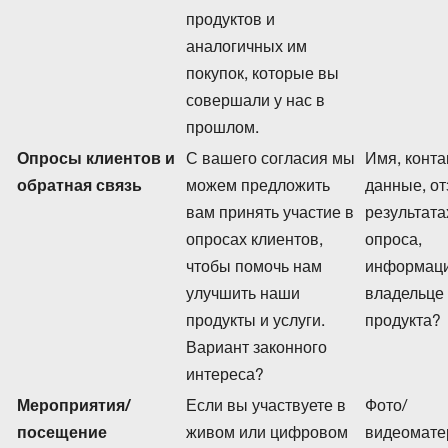
продуктов и
аналогичных им
покупок, которые вы
совершали у нас в
прошлом.
Опросы клиентов и
С вашего согласия мы
Имя, конт
обратная связь
можем предложить
данные, о
вам принять участие в
результата
опросах клиентов,
опроса,
чтобы помочь нам
информаци
улучшить наши
владельце
продукты и услуги.
продукта?
Вариант законного
интереса?
Мероприятия/
Если вы участвуете в
Фото/
посещение
живом или цифровом
видеомате