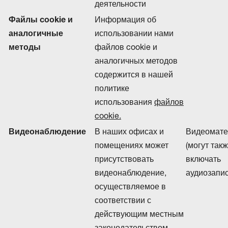
деятельности
Файлы cookie и
Информация об
аналогичные
использовании нами
методы
файлов cookie и
аналогичных методов
содержится в нашей
политике
использования
файлов
cookie.
Видеонаблюдение
В наших офисах и
Видеомат
помещениях может
(могут так
присутствовать
включать
видеонаблюдение,
аудиозапис
осуществляемое в
соответствии с
действующим местным
законодательством.