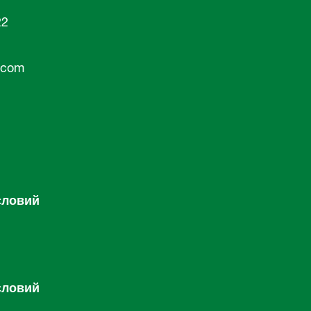
22
.com
словий
словий