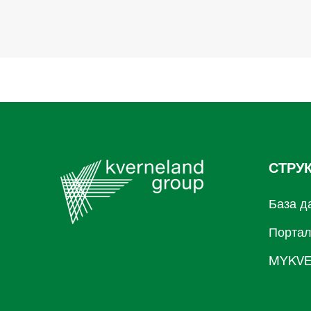
СТРУ
База д
Порта
MYKVE